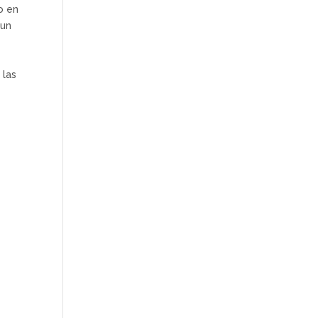
o en
 un
 las