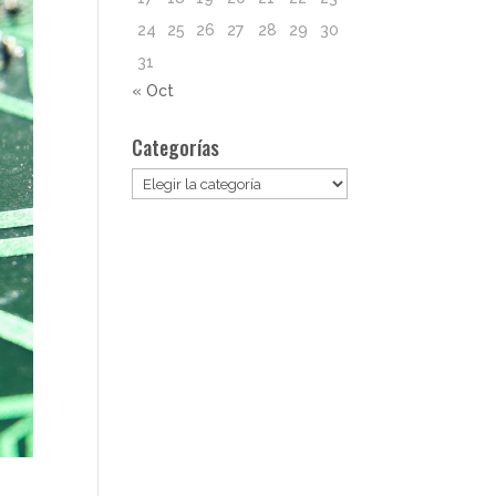
24
25
26
27
28
29
30
31
« Oct
Categorías
Categorías