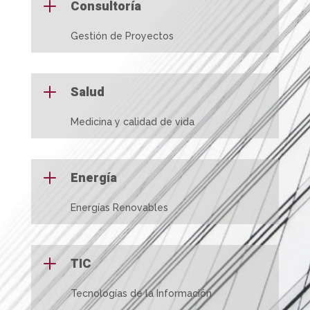
L
Consultoría
Gestión de Proyectos
L
Salud
Medicina y calidad de vida
L
Energía
Energías Renovables
L
TIC
Tecnologías de la Información