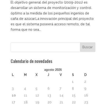
El objetivo general del proyecto (2009-2011) es
desarrollar un sistema de monitorización y control
óptimo a la medida de los pequeños ingenios de
caña de azúcar.La innovación principal del proyecto
es que el sistema poseerá acceso remoto, de tal
forma que no sea...
Calendario de novedades
agosto 2026
L
M
X
J
V
S
D
1
2
3
4
5
6
7
8
9
10
11
12
13
14
15
16
17
18
19
20
21
22
23